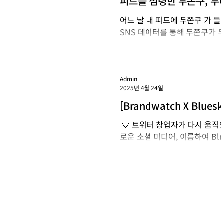
피드를 점령한 두쫀쿠, 
고 있다고 답했다. 이는 데이
셜 데이터로 살펴보기 (feat
어느 날 내 피드에 두쫀쿠 가
하는 ‘연결 고리’가
SNS 데이터를 통해 두쫀쿠가 
2025/03/01~2026/01/1
Synthesio (신세시오) ‘두
두바이 쫀득 쿠키는 지금 우리
였다. 그러다 4월, 디저트 가게 ‘몬트쿠키’ 에서 처음으로 지금 형태의 동그란 두쫀쿠를 선보
Admin
2025년 4월 24일
였다. 두쫀쿠는 초기에 큰 주목
량을 기록하며 소소하게 언급되
[Brandwatch X Bl
작하며 언급량이 증가하였다. 
​ 💙 트위터 창업자가 다시 움직였
급하며 유
로운 소셜 미디어, 이름하여 Blue
만명을 돌파하며, 최근 7개월 간.