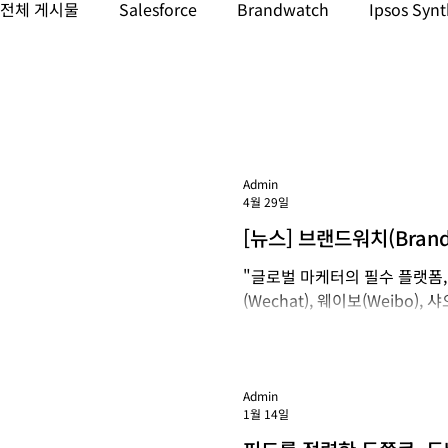
전체 게시물
Salesforce
Brandwatch
Ipsos Synt
데이터 & AI
소셜 미디어 & 인플루언서 마케팅
마
GenAI 모니터링
LLM 모니터링
Admin
4월 29일
[뉴스] 브랜드워치(Bran
오홍슈 데이터까지 통합
"글로벌 마케터의 필수 플랫폼,
(Wechat), 웨이보(Weibo)
맥락’이 담긴 정교한 인사이트 제공
미디어 인텔리전스 기업인 브랜드워
터 커버리지를 대폭 확대한다고
아시아 시장의 오디언스를 보다
Admin
1월 14일
있게 내릴 수 있게 될 전망이다.
근 브랜드워치의 조사에 따르면,