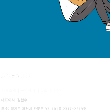
​회사소개
|
문의하기
|
​뉴스레터 신청
​대표이사 김완수
주소: 경기도 과천시 관문로 92, 101동 2317~2319호