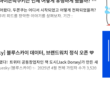
두바이쫀득쿠키는 언제 어떻게 유행하게 됐을까? 소
터의 양 자체는 방대해졌으나, 이를 유의미한 인사이트로 연결
. Synthesio)
 들어왔다. 두쫀쿠는 어디서 시작되었고 어떻게 전파되었을까?
우리 피드를 장악한 이야기를 살펴보자. 기간 :
1 미디어 : X,유튜브,인스타그램,틱톡,커뮤니티 등 사용Tool :
바이 쫀득 쿠키’라는 이름이 처음 언급된 건 2025년 3월. 초기의
가 아는 형태가 아닌, 두바이 초콜릿과 쫀득쿠키의 결합 형태
을 받지 못했다. 4월부터 6월까지는 월 평균 약 60건의 언급
었다. 이후 먹방 인플루언서들 사이에서 점차 화제가 되기 시
uesky] 블루스카이 데이터, 브랜드워치 정식 오픈 💙
그리고 12월, 여러 아이돌들 및 인플루언서들도 두쫀쿠를 언
다! ​ 트위터 공동창업자인 잭 도시(Jack Dorsey)가 만든 새
sky (블루스카이) ✨ ​ 2025년 4월 전체 가입자 수가 3,520
..