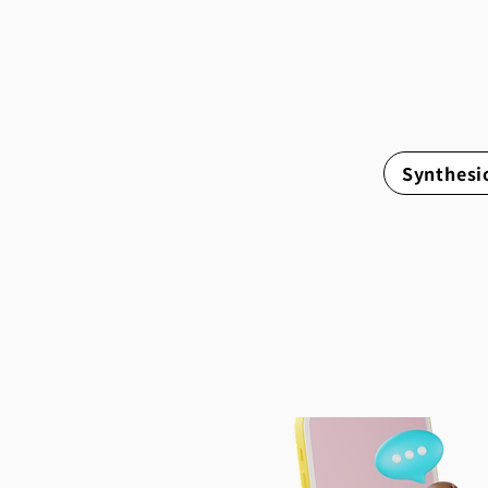
신세시오(S
각도로 분석
Synthes