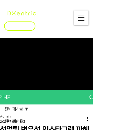
문의하기
게시물
전체 게시물
Admin
전체 게시물
2024년 6월 18일
선업튀 변우석 인스타그램 파헤