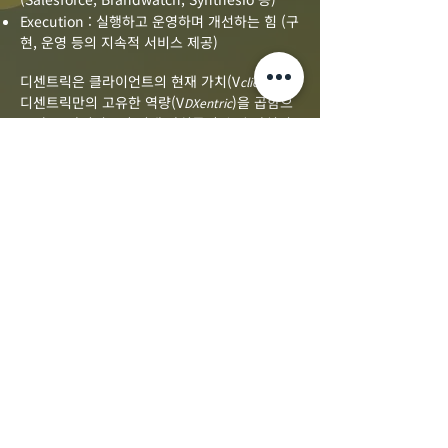
Execution : 실행하고 운영하며 개선하는 힘 (구
현, 운영 등의 지속적 서비스 제공)
디센트릭은 클라이언트의 현재 가치(V
​)에
client
디센트릭만의 고유한 역량(V
)을 곱함으
DXentric
로써, 클라이언트의 미래 가치를 승수 효과처럼
증대(V′
)시키는 선순환을 만들어갑니다.
client
이는 단순 합산을 넘어선 강력한 시너지와 지속
적인 혁신을 의미합니다.
+ 14
14년 이상 Salesforce 및 소셜 리스닝 프
로젝트를 쌓아오고 있습니다.
+ 100