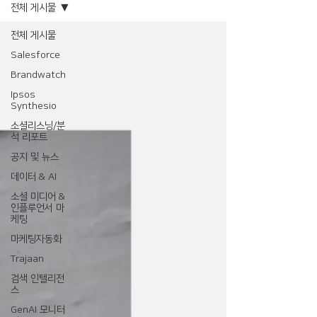
전체 게시물
전체 게시물
Salesforce
Brandwatch
Ipsos
Synthesio
소셜리스닝/분
석 리포트
공지 및 뉴스
데이터 & AI
소셜 미디어 &
인플루언서 마
케팅
마케팅자동화
Trajaan
검색 인텔리전
스
GenAI 모니터