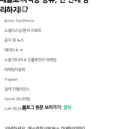
Salesforce
리하기!📑
Brandwatch
Ipsos Synthesio
소셜리스닝/분석 리포트
공지 및 뉴스
데이터 & AI
소셜 미디어 & 인플루언서 마케팅
마케팅자동화
Trajaan
검색 인텔리전스
GenAI 모니터링
 블로그 원문 보러가기: 
클릭
LLM 모니터링
안녕하세요, 에스엠투네트웍스 마케팅인텔리