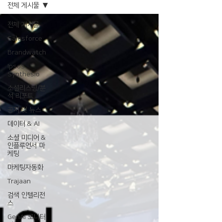
전체 게시물
전체 게시물
Salesforce
Brandwatch
Ipsos
Synthesio
소셜리스닝/분
석 리포트
공지 및 뉴스
데이터 & AI
소셜 미디어 &
인플루언서 마
케팅
마케팅자동화
Trajaan
검색 인텔리전
스
GenAI 모니터