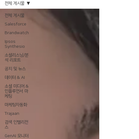
전체 게시물
전체 게시물
Salesforce
Brandwatch
Ipsos
Synthesio
소셜리스닝/분
석 리포트
공지 및 뉴스
데이터 & AI
소셜 미디어 &
인플루언서 마
케팅
마케팅자동화
Trajaan
검색 인텔리전
스
GenAI 모니터