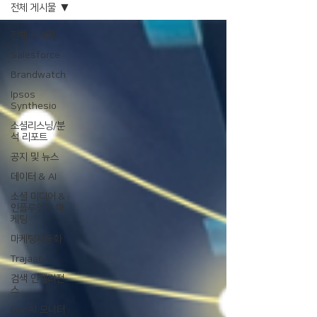
전체 게시물
전체 게시물
Salesforce
Brandwatch
Ipsos
Synthesio
소셜리스닝/분
석 리포트
공지 및 뉴스
데이터 & AI
소셜 미디어 &
인플루언서 마
케팅
마케팅자동화
Trajaan
검색 인텔리전
스
GenAI 모니터