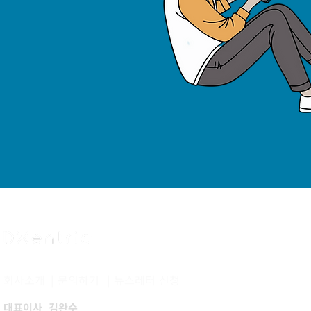
​회사소개
|
문의하기
|
​뉴스레터 신청
​대표이사 김완수