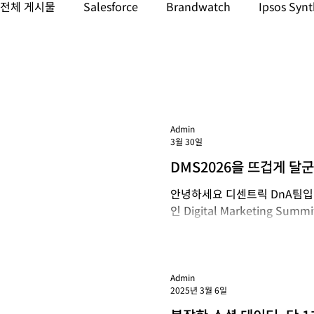
전체 게시물
Salesforce
Brandwatch
Ipsos Synt
데이터 & AI
소셜 미디어 & 인플루언서 마케팅
마
GenAI 모니터링
LLM 모니터링
Admin
3월 30일
DMS2026을 뜨겁게 달
안녕하세요 디센트릭 DnA팀입니다
인 Digital Marketing Su
치)가 함께 공식 스폰서로 참여
파트너 로서, 이번 행사에서 
생하게 전달하고 왔는데요. 마케
DMS2026 현장 스케치 이번 
Admin
2025년 3월 6일
스에도 300명이 넘는 분들이 
개개인의 고민에 맞추어 실시간