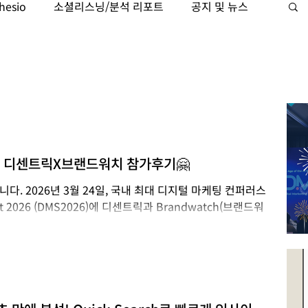
hesio
소셜리스닝/분석 리포트
공지 및 뉴스
케팅자동화
Trajaan
검색 인텔리전스
군 디센트릭X브랜드워치 참가후기🤗
. 2026년 3월 24일, 국내 최대 디지털 마케팅 컨퍼러스
mmit 2026 (DMS2026)에 디센트릭과 Brandwatch(브랜드워
했습니다. ​ 디센트릭은 브랜드워치의 국내 유일 공식 리셀러
소셜 인텔리전스가 마케팅의 미래를 어떻게 혁신하고 있는지 생
터들의 열기로 가득했던 그 현장을 지금 공개합니다! ​
DMS 2026에는 150개 이상의 기업이 참여한 가운데, 저희 부
발걸음을 해주셨습니다. ​ 저희는 브랜드워치의 다양한 모듈 중
 대시보드 시연을 통해 해답을 제시해 드렸습니다. 브랜드워