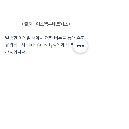
<출처 : 에스엠투네트웍스>
발송한 이메일 내에서 어떤 버튼을 통해 주로 
유입되는지 Click Activity항목에서 분석이 
가능합니다.
Salesforce Marketing Cloud의 실시간 모
니터링 및 대시보드 분석 기능은 마케팅 캠페
인을 실시간으로 개선하고 최적화할 수 있는 
강점을 제공합니다. 데이터를 실시간으로 모
니터링하면서 고객들은 문제가 발생한 시점
을 즉각적으로 파악하고 인사이트를 발굴할 
수 있습니다.