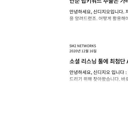
단순 탑키워드 추출은 가라
엔터티(Entity)로 소셜
안녕하세요, 신디지오입니다. 지난번에는 신디지오가 G o
을 알려드렸죠. 어떻게 활용해야
해주세요! 포스트 주제는 BERT
SM2 NETWORKS
2020년 12월 16일
소셜 리스닝 툴에 최첨단 A
안녕하세요, 신디지오 입니다 : )
드리기 위해 찾아왔습니다. 바로 신디지오가 G o o 
BERT 도입으로 보다 심층적인 