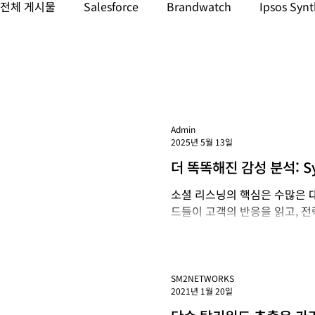
전체 게시물
Salesforce
Brandwatch
Ipsos Synt
데이터 & AI
소셜 미디어 & 인플루언서 마케팅
마
GenAI 모니터링
LLM 모니터링
Admin
2025년 5월 13일
더 똑똑해진 감성 분석: Sy
소셜 리스닝의 핵심은 수많은 대
드들이 고객의 반응을 읽고, 
인 역할을 합니다. ​ Synthesi
SM2NETWORKS
2021년 1월 20일