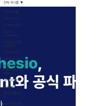
전체 게시물
전체 게시물
Salesforce
Brandwatch
Ipsos
Synthesio
소셜리스닝/분
석 리포트
공지 및 뉴스
데이터 & AI
소셜 미디어 &
인플루언서 마
케팅
마케팅자동화
Trajaan
검색 인텔리전
스
GenAI 모니터