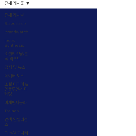
전체 게시물
전체 게시물
Salesforce
Brandwatch
Ipsos
Synthesio
소셜리스닝/분
석 리포트
공지 및 뉴스
데이터 & AI
소셜 미디어 &
인플루언서 마
케팅
마케팅자동화
Trajaan
검색 인텔리전
스
GenAI 모니터