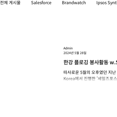
전체 게시물
Salesforce
Brandwatch
Ipsos Synt
데이터 & AI
소셜 미디어 & 인플루언서 마케팅
마
GenAI 모니터링
LLM 모니터링
Admin
2024년 5월 28일
한강 플로깅 봉사활동 w.Sa
따사로운 5월의 오후였던 지난 금
Korea에서 진행한 '세일즈포스 파
니다. 디센트릭 임직원은 이번 플