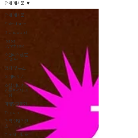
전체 게시물
전체 게시물
Salesforce
Brandwatch
Ipsos
Synthesio
소셜리스닝/분
석 리포트
공지 및 뉴스
데이터 & AI
소셜 미디어 &
인플루언서 마
케팅
마케팅자동화
Trajaan
검색 인텔리전
스
GenAI 모니터