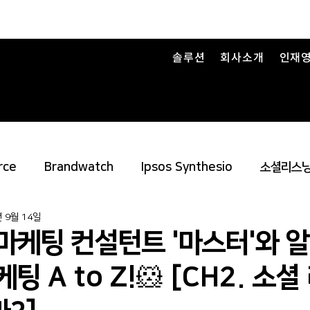
솔루션
회사소개
인재
rce
Brandwatch
Ipsos Synthesio
소셜리스닝
년 9월 14일
셜 미디어 & 인플루언서 마케팅
마케팅자동화
Trajaan
마케팅 컨설턴트 '마스터'와 
케팅 A to Z!🐹 [CH2. 소셜
LLM 모니터링