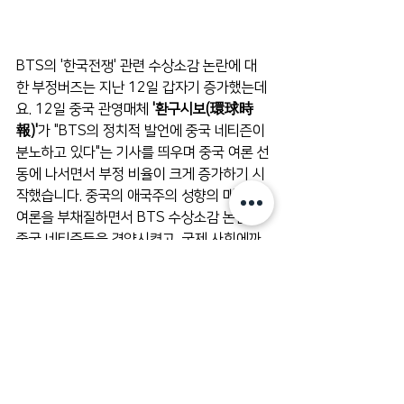
BTS의 '한국전쟁' 관련 수상소감 논란에 대
한 부정버즈는 지난 12일 갑자기 증가했는데
요. 12일 중국 관영매체 
'환구시보(環球時
報)'
가 "BTS의 정치적 발언에 중국 네티즌이 
분노하고 있다"는 기사를 띄우며 중국 여론 선
동에 나서면서 부정 비율이 크게 증가하기 시
작했습니다. 중국의 애국주의 성향의 매체가 
여론을 부채질하면서 BTS 수상소감 논란은 
중국 네티즌들을 격양시켰고, 국제 사회에까
지 확산되었습니다. 이로 인해 12일 부정 버
즈량은 전일 대비 무려 8배 이상 증가했으며, 
13일에는 부정버즈가 전체의 약 78%를 차지
했습니다.