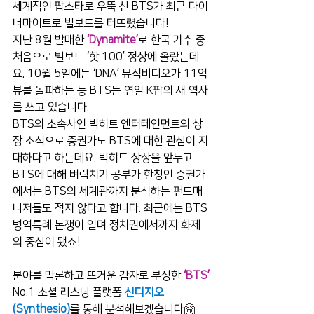
세계적인 팝스타로 우뚝 선 BTS가 최근 다이
너마이트로 빌보드를 터뜨렸습니다!
지난 8월 발매한 
‘Dynamite’
로 한국 가수 중 
처음으로 빌보드 ‘핫 100’ 정상에 올랐는데
요. 10월 5일에는 ‘DNA’ 뮤직비디오가 11억
뷰를 돌파하는 등 BTS는 연일 K팝의 새 역사
를 쓰고 있습니다.
BTS의 소속사인 빅히트 엔터테인먼트의 상
장 소식으로 증권가도 BTS에 대한 관심이 지
대하다고 하는데요. 빅히트 상장을 앞두고 
BTS에 대해 벼락치기 공부가 한창인 증권가
에서는 BTS의 세계관까지 분석하는 펀드매
니저들도 적지 않다고 합니다. 최근에는 BTS 
병역특례 논쟁이 일며 정치권에서까지 화제
의 중심이 됐죠!
분야를 막론하고 뜨거운 감자로 부상한 
‘BTS’
No.1 소셜 리스닝 플랫폼 
신디지오
(Synthesio)
를 통해 분석해보겠습니다
🤗