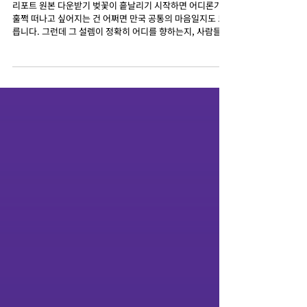
렌드 🌸 미국 Vs. 일본 Vs. 대만
​리포트 원본 다운받기 벚꽃이 흩날리기 시작하면 어디론가
훌쩍 떠나고 싶어지는 건 어쩌면 만국 공통의 마음일지도 모
릅니다. 그런데 그 설렘이 정확히 어디를 향하는지, 사람들이
굳이 입 밖으로 꺼내지 않는 진짜 속마음은 어떻게 들여다볼
수 있을까요? 친구에게도 다 말하지 않는 그 호기심은, 오히
려 혼자 조용히 검색창에 단어를 적어 넣는 순간 가장 투명하
게 드러나기 마련이죠. ​ 이번에는 검색 인텔리전스 툴 트라잔
(Trajaan)을 통해 2026년 봄, Google을 통해 '한국여행'을
검색한 세 나라 사람들의 마음을 따라가 보았습니다. 같은 한
국을 떠올리면서도 미국과 일본, 대만 사람들은 과연 어떤 것
을 가장 먼저 궁금해했을까요. 지금부터 그 흥미로운 검색의
흔적들을 하나씩 짚어보려 합니다. ​ ​ 막연한 동경이 또렷한 계
획으로 익어가는 계절 ​ 가장 먼저 눈에 띈 변화는, 막연하던
관심이 점점 또렷한 모양을 갖춰갔다는 점입니다. '한국여
행'이라는