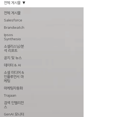
전체 게시물
전체 게시물
Salesforce
Brandwatch
Ipsos
Synthesio
소셜리스닝/분
석 리포트
공지 및 뉴스
데이터 & AI
소셜 미디어 &
인플루언서 마
케팅
마케팅자동화
Trajaan
검색 인텔리전
스
GenAI 모니터