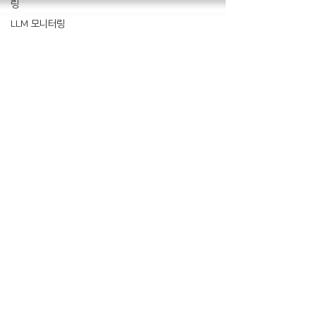
링
LLM 모니터링