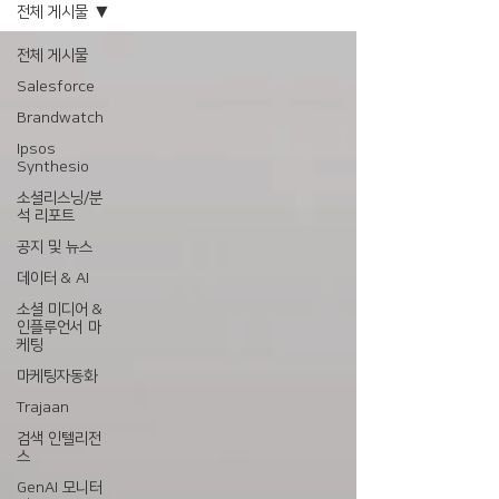
전체 게시물
전체 게시물
Salesforce
Brandwatch
Ipsos
Synthesio
소셜리스닝/분
석 리포트
공지 및 뉴스
데이터 & AI
소셜 미디어 &
인플루언서 마
케팅
마케팅자동화
Trajaan
검색 인텔리전
스
GenAI 모니터