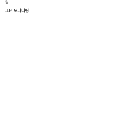
링
LLM 모니터링