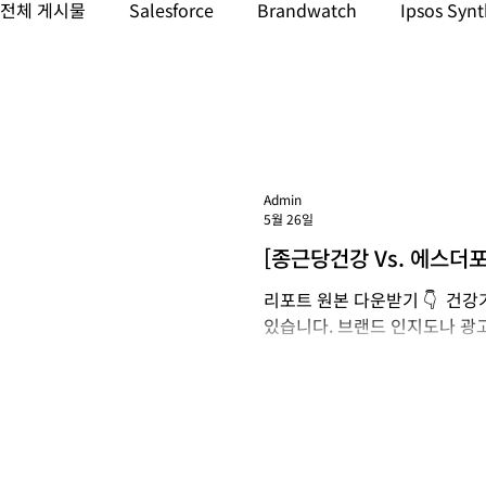
전체 게시물
Salesforce
Brandwatch
Ipsos Synt
데이터 & AI
소셜 미디어 & 인플루언서 마케팅
마
GenAI 모니터링
LLM 모니터링
Admin
5월 26일
[종근당건강 Vs. 에스더
💊
리포트 원본 다운받기 👇 건
있습니다. 브랜드 인지도나 광고
럴이 구매 결정에 더 큰 영향을
능식품 브랜드 종근당건강과, 
는 에스더포뮬러를 대상으로, Br
드의 언급 트렌드, 채널 전략,
요 항목 내용 분석 기간 2024.04.
Instagram, X(Twitter), You